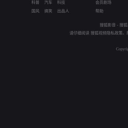
科普
汽车
科技
会员剧场
国风
搞笑
出品人
帮助
搜狐影音
-
搜狐
请仔细阅读
搜狐视频隐私政策
、
Copyri