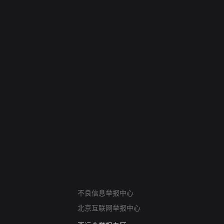
网络暴力有害信息举报
不良信息举报中心
12318 文化市场举报
北京互联网举报中心
算法推荐专项举报