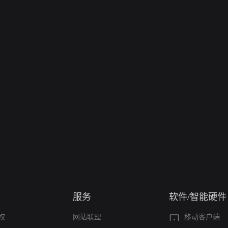
服务
软件/智能硬件
权
网站联盟
移动客户端