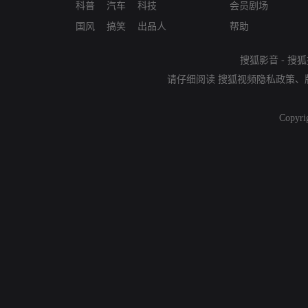
科普
汽车
科技
会员剧场
国风
搞笑
出品人
帮助
搜狐影音
-
搜狐
请仔细阅读
搜狐视频隐私政策
、
Copyri