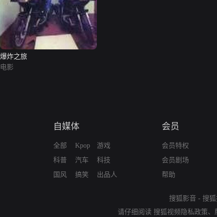
爆炸之旅
电影
自媒体
会员
全部
Kpop
游戏
会员特权
科普
汽车
科技
会员剧场
国风
搞笑
出品人
帮助
搜狐影音
-
搜狐
请仔细阅读
搜狐视频隐私政策
、