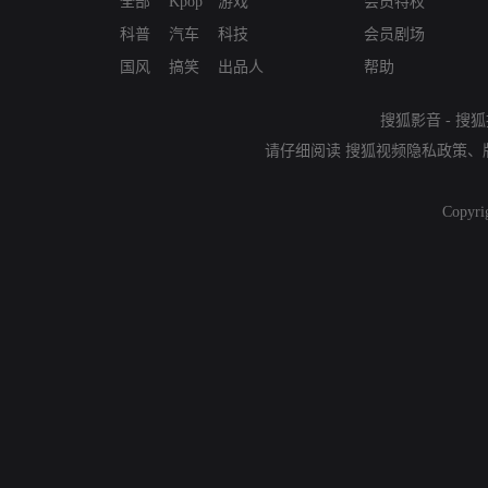
全部
Kpop
游戏
会员特权
科普
汽车
科技
会员剧场
国风
搞笑
出品人
帮助
搜狐影音
-
搜狐
请仔细阅读
搜狐视频隐私政策
、
Copyri