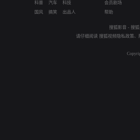
科普
汽车
科技
会员剧场
国风
搞笑
出品人
帮助
搜狐影音
-
搜狐
请仔细阅读
搜狐视频隐私政策
、
Copyri