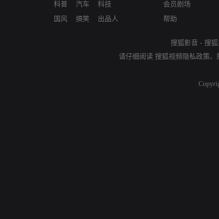
科普
汽车
科技
会员剧场
国风
搞笑
出品人
帮助
搜狐影音
-
搜狐
请仔细阅读
搜狐视频隐私政策
、
Copyri