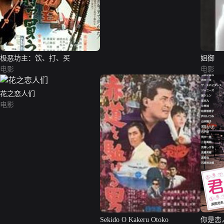
极恶坊主：饮、打、买
姐御
电影
电影
花之恋人们
电影
Sekido O Kakeru Otoko
你是恋