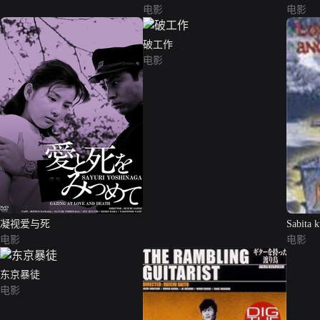
电影
电影
破工作
电影
凝视爱与死
Sabita k
电影
电影
东京暴徒
电影