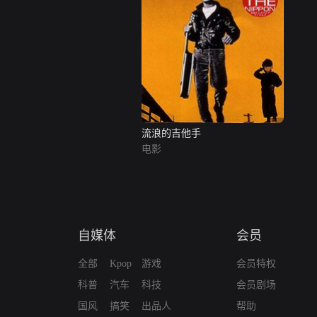
流浪的吉他手
电影
自媒体
会员
全部
Kpop
游戏
会员特权
科普
汽车
科技
会员剧场
国风
搞笑
出品人
帮助