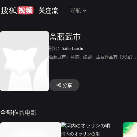
导航
斋藤武市
别名：
Saito Buichi
斋藤武市，导演、编剧，主要作品有《无宿》
分享
全部作品
电影
河内のオッサンの唄