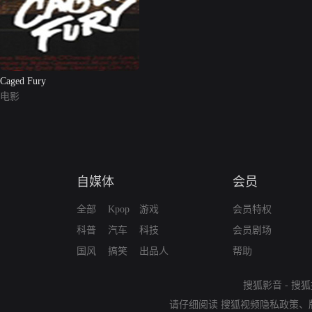
Caged Fury
电影
自媒体
会员
全部
Kpop
游戏
会员特权
科普
汽车
科技
会员剧场
国风
搞笑
出品人
帮助
搜狐影音
-
搜狐
请仔细阅读
搜狐视频隐私政策
、