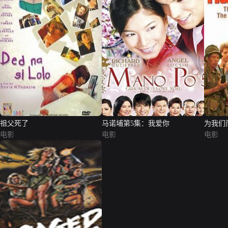
祖父死了
马诺埔第5集：我爱你
为我们
电影
电影
电影