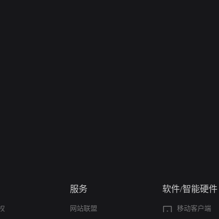
服务
软件/智能硬件
权
网站联盟
移动客户端