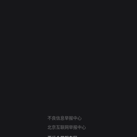
网络暴力有害信息举报
不良信息举报中心
12318 文化市场举报
北京互联网举报中心
算法推荐专项举报