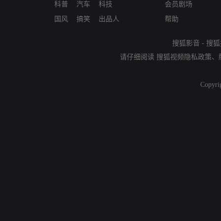
科普
汽车
科技
会员剧场
国风
搞笑
出品人
帮助
搜狐影音
-
搜狐
请仔细阅读
搜狐视频隐私政策
、
Copyri