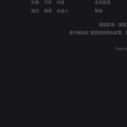
科普
汽车
科技
会员剧场
国风
搞笑
出品人
帮助
搜狐影音
-
搜狐
请仔细阅读
搜狐视频隐私政策
、
Copyri