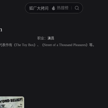
n
职业：
演员
表作有《The Toy Box》、《Street of a Thousand Pleasures》等。