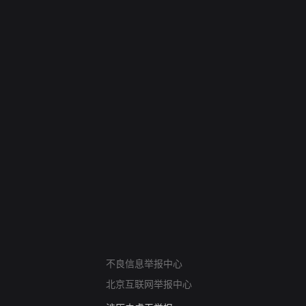
网络暴力有害信息举报
12318 文化市场举报
不良信息举报中心
算法推荐专项举报
北京互联网举报中心
亚运会举报专区