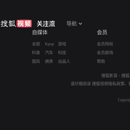
导航
自媒体
会员
全部
Kpop
游戏
会员特权
科普
汽车
科技
会员剧场
国风
搞笑
出品人
帮助
搜狐影音
-
搜狐
请仔细阅读
搜狐视频隐私政策
、
Copyri