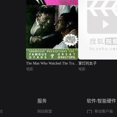
The Man Who Watched The Trains
掌灯的女子
Go By
电影
电影
服务
软件/智能硬件
权
网站联盟
移动客户端