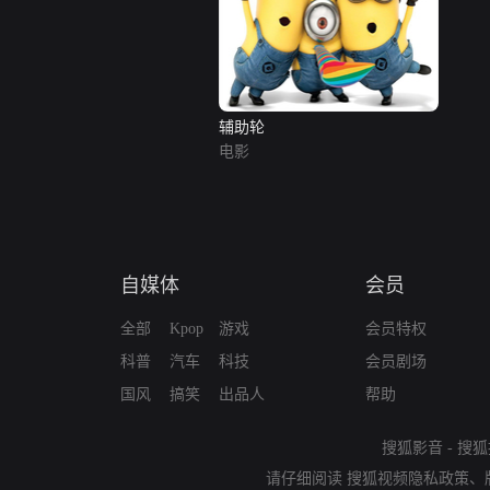
辅助轮
电影
自媒体
会员
全部
Kpop
游戏
会员特权
科普
汽车
科技
会员剧场
国风
搞笑
出品人
帮助
搜狐影音
-
搜狐
请仔细阅读
搜狐视频隐私政策
、