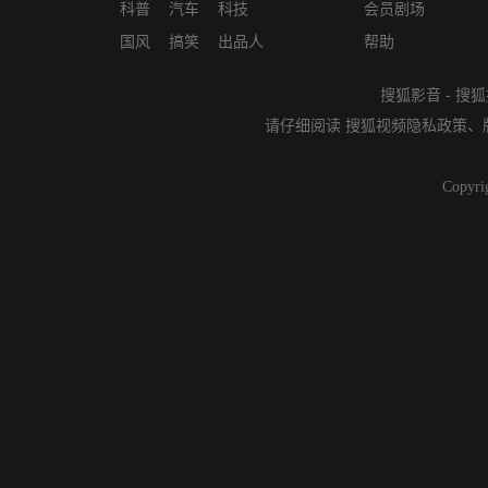
科普
汽车
科技
会员剧场
国风
搞笑
出品人
帮助
搜狐影音
-
搜狐
请仔细阅读
搜狐视频隐私政策
、
Copyri