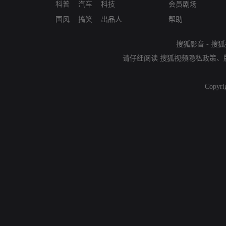
科普
汽车
科技
会员剧场
国风
搞笑
出品人
帮助
搜狐影音
-
搜狐
请仔细阅读
搜狐视频隐私政策
、
Copyri