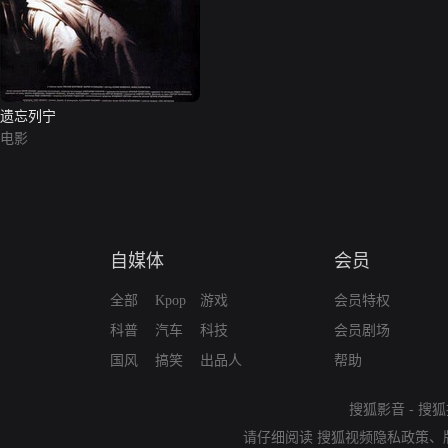
遗忘列宁
电影
自媒体
会员
全部
Kpop
游戏
会员特权
科普
汽车
科技
会员剧场
国风
搞笑
出品人
帮助
搜狐影音
-
搜狐
请仔细阅读
搜狐视频隐私政策
、