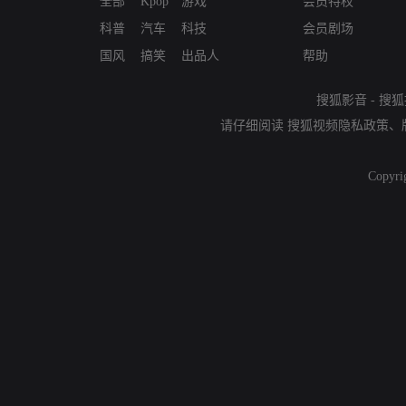
全部
Kpop
游戏
会员特权
科普
汽车
科技
会员剧场
国风
搞笑
出品人
帮助
搜狐影音
-
搜狐
请仔细阅读
搜狐视频隐私政策
、
Copyri