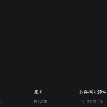
服务
软件/智能硬件
权
网站联盟
移动客户端