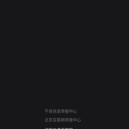
网络暴力有害信息举报
12318 文化市场举报
不良信息举报中心
算法推荐专项举报
北京互联网举报中心
亚运会举报专区