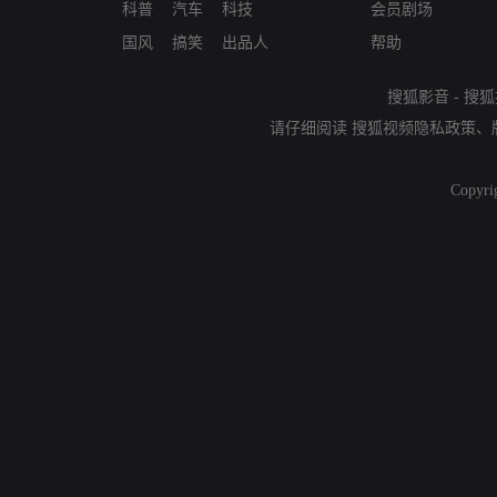
科普
汽车
科技
会员剧场
国风
搞笑
出品人
帮助
搜狐影音
-
搜狐
请仔细阅读
搜狐视频隐私政策
、
Copyri