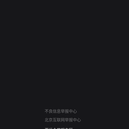
网络暴力有害信息举报
不良信息举报中心
12318 文化市场举报
北京互联网举报中心
算法推荐专项举报