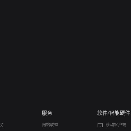
服务
软件/智能硬件
权
网站联盟
移动客户端