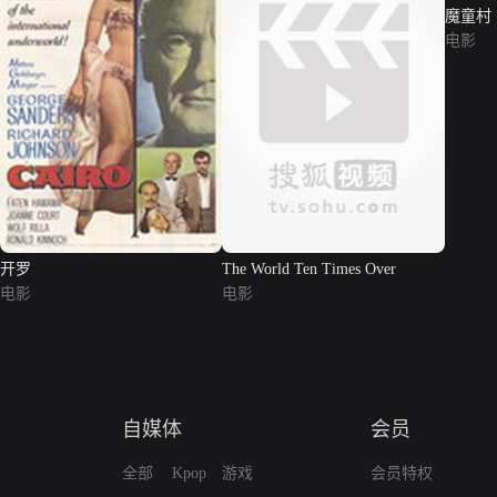
魔童村（Vi
Damne
电影
开罗
The World Ten Times Over
电影
电影
自媒体
会员
全部
Kpop
游戏
会员特权