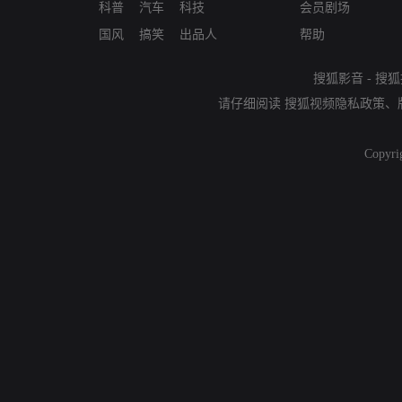
科普
汽车
科技
会员剧场
国风
搞笑
出品人
帮助
搜狐影音
-
搜狐
请仔细阅读
搜狐视频隐私政策
、
Copyri