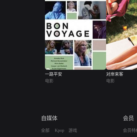
一路平安
对岸来客
电影
电影
自媒体
会员
全部
Kpop
游戏
会员特