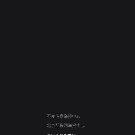
网络暴力有害信息举报
不良信息举报中心
12318 文化市场举报
北京互联网举报中心
算法推荐专项举报