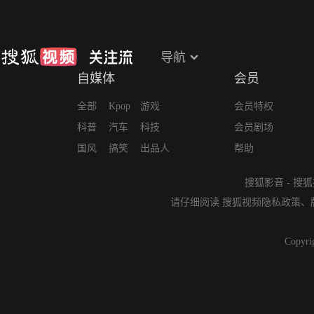
导航
自媒体
会员
全部
Kpop
游戏
会员特权
科普
汽车
科技
会员剧场
国风
搞笑
出品人
帮助
搜狐影音
-
搜狐
请仔细阅读
搜狐视频隐私政策
、
Copyri