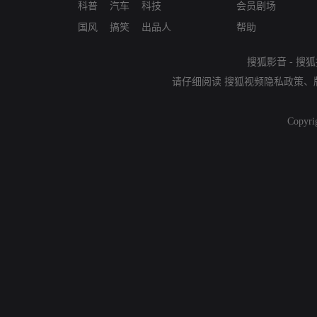
科普
汽车
科技
会员剧场
国风
搞笑
出品人
帮助
搜狐影音
-
搜狐
请仔细阅读
搜狐视频隐私政策
、
Copyri