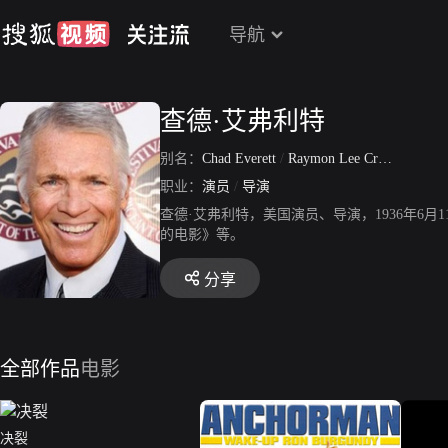
导航
查德·艾弗利特
别名：
Chad Everett
/
Raymon Lee Cramton
职业：
演员
/
导演
查德·艾弗利特，美国演员、导演，1936年6
的电影》等。
分享
全部作品
电影
决裂