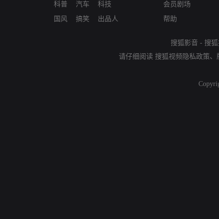
科普
汽车
科技
会员剧场
国风
搞笑
出品人
帮助
搜狐影音
-
搜狐
请仔细阅读
搜狐视频隐私政策
、
Copyri