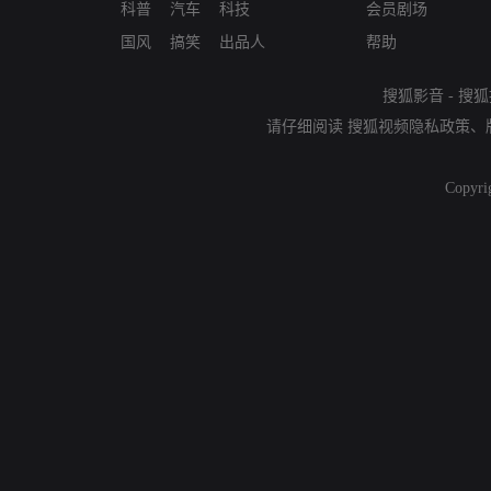
科普
汽车
科技
会员剧场
国风
搞笑
出品人
帮助
搜狐影音
-
搜狐
请仔细阅读
搜狐视频隐私政策
、
Copyri