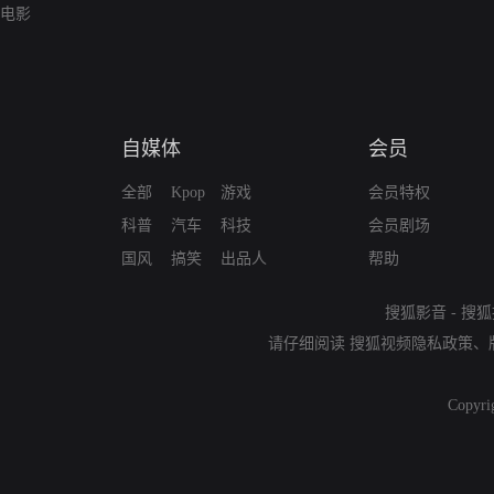
电影
自媒体
会员
全部
Kpop
游戏
会员特权
科普
汽车
科技
会员剧场
国风
搞笑
出品人
帮助
搜狐影音
-
搜狐
请仔细阅读
搜狐视频隐私政策
、
Copyri