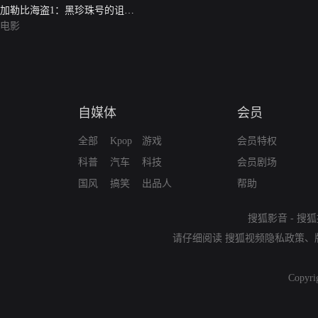
加勒比海盗1：黑珍珠号的诅咒
（英语版）
电影
自媒体
会员
全部
Kpop
游戏
会员特权
科普
汽车
科技
会员剧场
国风
搞笑
出品人
帮助
搜狐影音
-
搜狐
请仔细阅读
搜狐视频隐私政策
、
Copyri