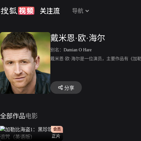
导航
戴米恩·欧·海尔
别名：
Damian O Hare
戴米恩·欧·海尔是一位演员，主要作品有《加
分享
全部作品
电影
会员
正片