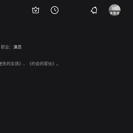
职业：
演员
、《迷失的女孩》、《约会的家伙》。