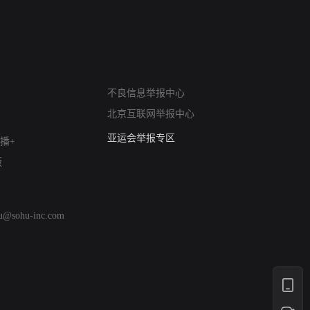
网络暴力有害信息举报
不良信息举报中心
12318 文化市场举报
北京互联网举报中心
算法推荐专项举报
亚运会举报专区
播+
涉历史虚无举报
版
网络谣言信息专项
涉政举报入口
涉未成年人举报
hu@sohu-inc.com
清朗自媒体乱象举报
涉民族宗教有害信息举报
清朗·生活服务类内容举报
清朗春节网络环境整治
涉企举报专区