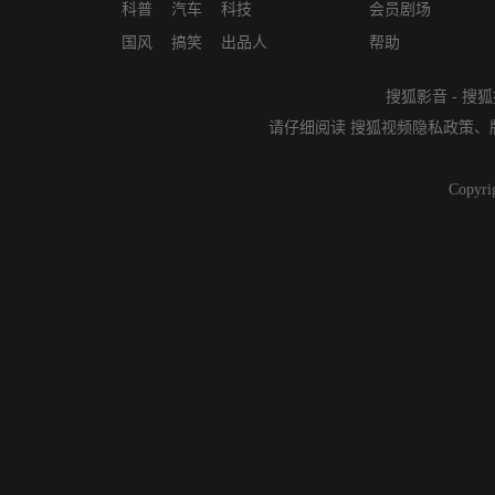
科普
汽车
科技
会员剧场
国风
搞笑
出品人
帮助
搜狐影音
-
搜狐
请仔细阅读
搜狐视频隐私政策
、
Copyri