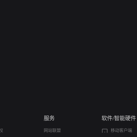
服务
软件/智能硬件
权
网站联盟
移动客户端