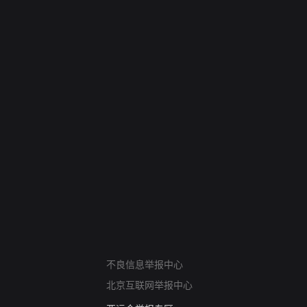
网络暴力有害信息举报
不良信息举报中心
12318 文化市场举报
北京互联网举报中心
算法推荐专项举报