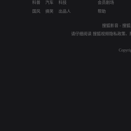
科普
汽车
科技
会员剧场
国风
搞笑
出品人
帮助
搜狐影音
-
搜狐
请仔细阅读
搜狐视频隐私政策
、
Copyri