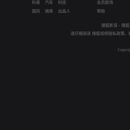
科普
汽车
科技
会员剧场
国风
搞笑
出品人
帮助
搜狐影音
-
搜狐
请仔细阅读
搜狐视频隐私政策
、
Copyri