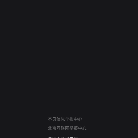
网络暴力有害信息举报
不良信息举报中心
12318 文化市场举报
北京互联网举报中心
算法推荐专项举报