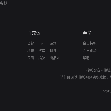
电影
自媒体
会员
全部
Kpop
游戏
会员特权
科普
汽车
科技
会员剧场
国风
搞笑
出品人
帮助
搜狐影音
-
搜狐
请仔细阅读
搜狐视频隐私政策
、
Copyri