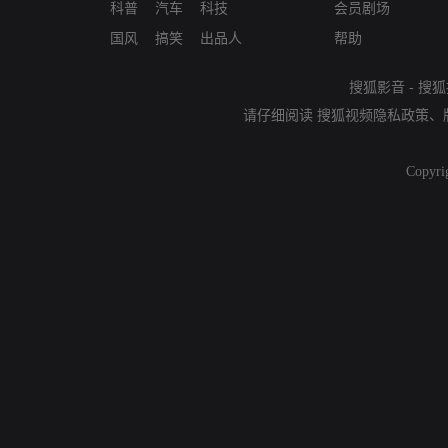
科普
汽车
科技
会员剧场
国风
搞笑
出品人
帮助
搜狐影音
-
搜狐
请仔细阅读
搜狐视频隐私政策
、
Copyri