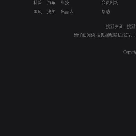
科普
汽车
科技
会员剧场
国风
搞笑
出品人
帮助
搜狐影音
-
搜狐
请仔细阅读
搜狐视频隐私政策
、
Copyri