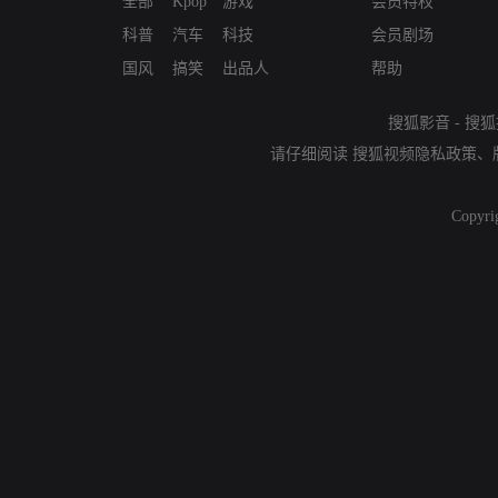
全部
Kpop
游戏
会员特权
科普
汽车
科技
会员剧场
国风
搞笑
出品人
帮助
搜狐影音
-
搜狐
请仔细阅读
搜狐视频隐私政策
、
Copyri