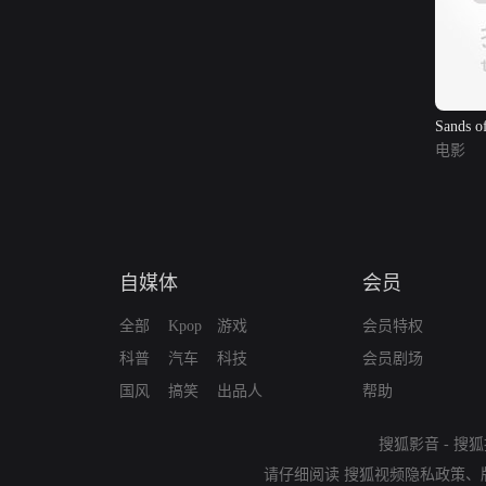
Sands o
电影
自媒体
会员
全部
Kpop
游戏
会员特权
科普
汽车
科技
会员剧场
国风
搞笑
出品人
帮助
搜狐影音
-
搜狐
请仔细阅读
搜狐视频隐私政策
、