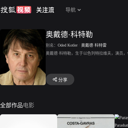
导航
奥戴德·科特勒
别名：
Oded Kotler
/
奥戴德·科特雷
奥戴德·科特勒，生于以色列特拉维夫，演员，代表作品有《
分享
全部作品
电影
Parasha