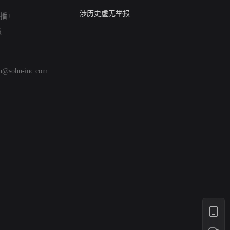
亚运会举报专区
涉历史虚无举报
播+
网络谣言信息专项
版
涉政举报入口
涉未成年人举报
清朗自媒体乱象举报
hu@sohu-inc.com
涉民族宗教有害信息举报
清朗·生活服务类内容举报
清朗春节网络环境整治
涉企举报专区
AI生成内容
打假治敲
网络暴力有害信息举报
12318 文化市场举报
算法推荐专项举报
亚运会举报专区
涉历史虚无举报
网络谣言信息专项