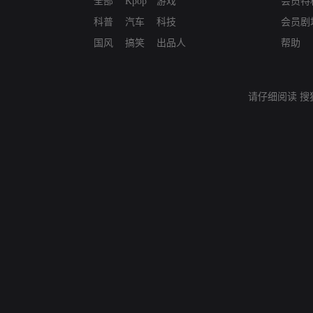
全部
Kpop
游戏
会员特
科普
汽车
科技
会员剧
国风
搞笑
出品人
帮助
请仔细阅读
搜