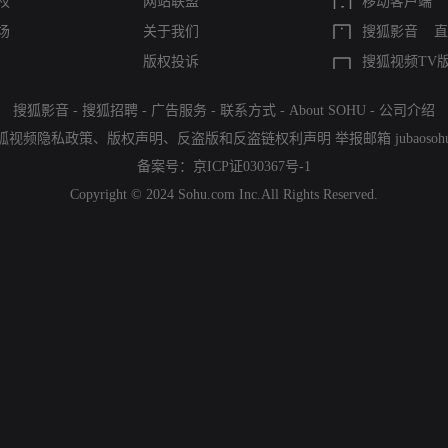
权
网站联盟
移动客户端
场
关于我们
搜狐影音
直
版权投诉
搜狐视频TV
搜狐影音
-
搜狐招聘
-
广告服务
-
联系方式
-
About SOHU
-
公司介绍
狐视频隐私政策
、
版权声明
、
反盗版和反盗链权利声明
举报邮箱
jubaoso
备案号：
京ICP证030367号-1
Copyright © 2024 Sohu.com Inc.All Rights Reserved.