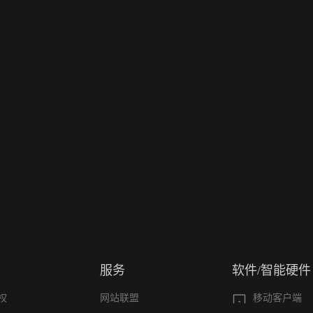
服务
软件/智能硬件
权
网站联盟
移动客户端