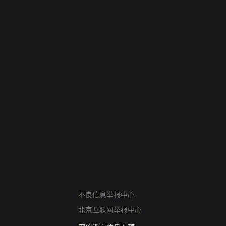
网络暴力有害信息举报
12318 文化市场举报
算法推荐专项举报
亚运会举报专区
不良信息举报中心
涉历史虚无举报
北京互联网举报中心
网络谣言信息专项