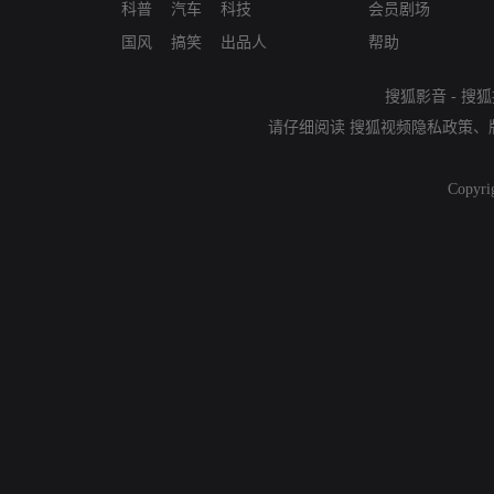
科普
汽车
科技
会员剧场
国风
搞笑
出品人
帮助
搜狐影音
-
搜狐
请仔细阅读
搜狐视频隐私政策
、
Copyri