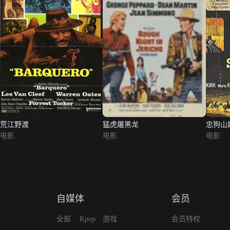
荒江野渡
猛虎屠黑龙
忠狗山
电影
电影
电影
自媒体
会员
全部
Kpop
游戏
会员特权