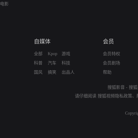
电影
自媒体
会员
全部
Kpop
游戏
会员特权
科普
汽车
科技
会员剧场
国风
搞笑
出品人
帮助
搜狐影音
-
搜狐
请仔细阅读
搜狐视频隐私政策
、
Copyri