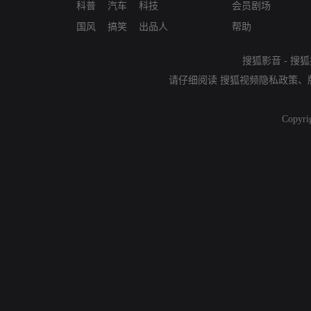
科普
汽车
科技
会员剧场
国风
搞笑
出品人
帮助
搜狐影音
-
搜狐
请仔细阅读
搜狐视频隐私政策
、
Copyri