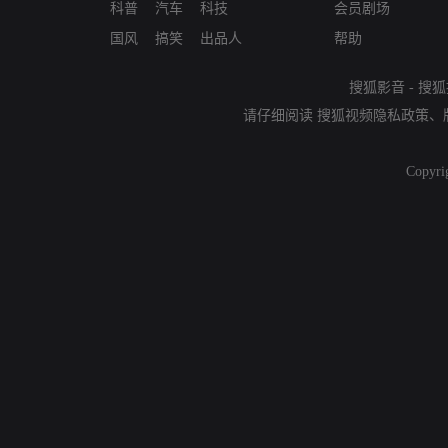
科普
汽车
科技
会员剧场
国风
搞笑
出品人
帮助
搜狐影音
-
搜狐
请仔细阅读
搜狐视频隐私政策
、
Copyri