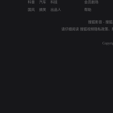
科普
汽车
科技
会员剧场
国风
搞笑
出品人
帮助
搜狐影音
-
搜狐
请仔细阅读
搜狐视频隐私政策
、
Copyri